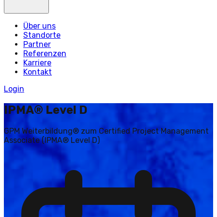
Über uns
Standorte
Partner
Referenzen
Karriere
Kontakt
Login
IPMA® Level D
GPM Weiterbildung® zum Certified Project Management
Associate (IPMA® Level D)